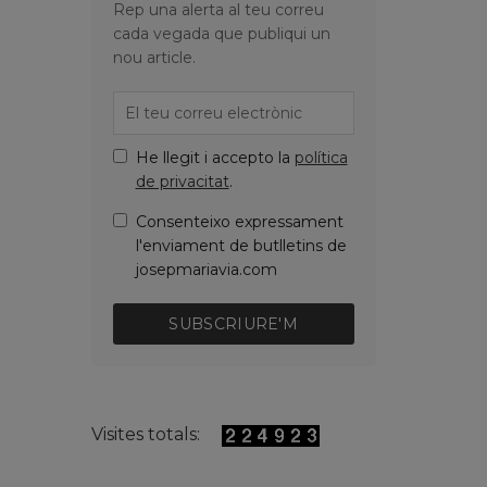
Rep una alerta al teu correu
cada vegada que publiqui un
nou article.
He llegit i accepto la
política
de privacitat
.
Consenteixo expressament
l'enviament de butlletins de
josepmariavia.com
SUBSCRIURE'M
Visites totals: