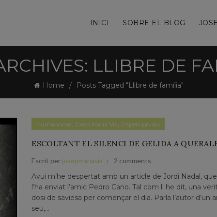
INICI
SOBRE EL BLOG
JOSE
ARCHIVES: LLIBRE DE FA
Home
Posts Tagged "Llibre de família"
,
,
Humanisme
Josep Maria Via
Papers prvats
ESCOLTANT EL SILENCI DE GELIDA A QUERAL
Escrit per
josepmariavia
2 comments
Avui m’he despertat amb un article de Jordi Nadal, qu
l’ha enviat l’amic Pedro Cano. Tal com li he dit, una veri
dosi de saviesa per començar el dia. Parla l’autor d’un 
seu,...