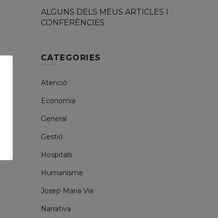
ALGUNS DELS MEUS ARTICLES I
CONFERÈNCIES
CATEGORIES
Atenció
Economia
General
Gestió
Hospitals
Humanisme
Josep Maria Via
Narrativa