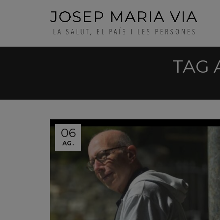
TAG 
06
AG.