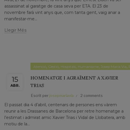
assassinat al garatge de casa seva per ETA. El 23 de
novembre farà vint anys que, com tanta gent, vaig anar a
manifestar-me...
Llegir Més
,
,
,
,
,
Atenció
Gestió
Hospitals
Humanisme
Josep Maria Via
HOMENATGE I AGRAÏMENT A XAVIER
15
TRIAS
ABR.
Escrit per
josepmariavia
2 comments
El passat dia 4 d’abril, centenars de persones ens vàrem
reunir a les Drassanes de Barcelona per retre homenatge a
l’estimat i admirat amic Xavier Trias i Vidal de Llobatera, amb
motiu de la...