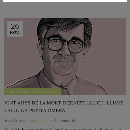
26
NOV.
,
,
País
Política
Política sanitària
VINT ANYS DE LA MORT D’ERNEST LLUCH. LLUMS
I ALGUNA PETITA OMBRA
Escrit per
josepmariavia
4 comments
Avui, 21 de novembre, fa vint anys que Ernest Lluch va ser