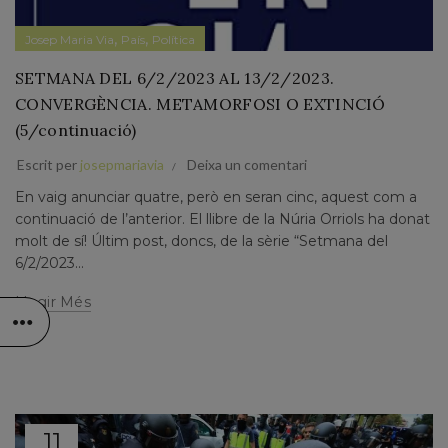
,
,
Josep Maria Via
País
Política
SETMANA DEL 6/2/2023 AL 13/2/2023.
CONVERGÈNCIA. METAMORFOSI O EXTINCIÓ
(5/continuació)
Escrit per
josepmariavia
Deixa un comentari
En vaig anunciar quatre, però en seran cinc, aquest com a
continuació de l’anterior. El llibre de la Núria Orriols ha donat
molt de sí! Últim post, doncs, de la sèrie “Setmana del
6/2/2023...
Llegir Més
11