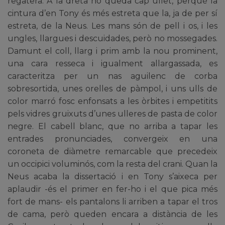
regatera. A la dreta no queda cap ullet, perquè la
cintura d’en Tony és més estreta que la, ja de per sí
estreta, de la Neus. Les mans són de pell i os, i les
ungles, llargues i descuidades, però no mossegades.
Damunt el coll, llarg i prim amb la nou prominent,
una cara resseca i igualment allargassada, es
caracteritza per un nas aguilenc de corba
sobresortida, unes orelles de pàmpol, i uns ulls de
color marró fosc enfonsats a les òrbites i empetitits
pels vidres gruixuts d’unes ulleres de pasta de color
negre. El cabell blanc, que no arriba a tapar les
entrades pronunciades, convergeix en una
coroneta de diàmetre remarcable que precedeix
un occipici voluminós, com la resta del crani. Quan la
Neus acaba la dissertació i en Tony s’aixeca per
aplaudir -és el primer en fer-ho i el que pica més
fort de mans- els pantalons li arriben a tapar el tros
de cama, però queden encara a distància de les