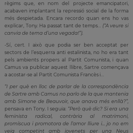
règims que, en nom del projecte emancipatori,
acabaven implantant la repressió social de la forma
més despietada. Encara recordo quan ens ho vas
explicar, Tony. Ha passat tant de temps…
(“A veure si
canvia de tema d’una vegada!”).
-Sí, cert. I això que podia ser ben acceptat per
sectors de l’esquerra anti estalinista, no ho era tant
pels ambients propers al Partit Comunista, i quan
Camus va publicar aquest llibre, Sartre començava
a acostar-se al Partit Comunista Francès i…
“I
per què en lloc de parlar de la correspondència
de Sartre amb Camus no parlo de la que mantenia
amb Simone de Beauvoir, que anava més enllà?”,
pensava en Tony
.
I seguia:
“Però
què dic? Si era una
feminista radical, contrària al matrimoni,
promíscua i promotora de l’amor lliure i… jo no em
veig competint amb jovenets per una Neus