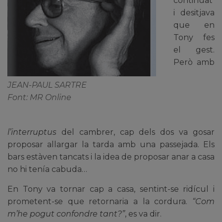
continuat
i desitjava
que en
Tony fes
el gest.
Però amb
JEAN-PAUL SARTRE
Font: MR Online
l’interruptus
del cambrer, cap dels dos va gosar
proposar allargar la tarda amb una passejada. Els
bars estàven tancats i la idea de proposar anar a casa
no hi tenía cabuda…
En Tony va tornar cap a casa, sentint-se ridícul i
prometent-se que retornaria a la cordura.
“Com
m’he pogut confondre tant?”
, es va dir.