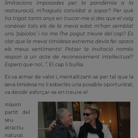
limitacions imposades per la pandèmia a la
restauració, m’hagués convidat a sopar? Per què
ha trigat tants anys en trucar-me si des que el vaig
conèixer tots els de la meva edat m’han semblat
uns ‘pipiolos’ i no me l’he pogut treure del cap? És
clar que la meva timidesa extrema devia fer opacs
els meus sentiments! Potser la invitació només
respon a un acte de reconeixement intel·lectual?
Espero que no!…”.
El cap li bullia.
Es va armar de valor i, mentalitzant-se per tal que la
seva timidesa no li esberlés una possible oportunitat,
va decidir esforçar-se en treure el
màxim
partit del
seu
atractiu
natural.