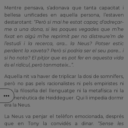
Mentre pensava, s’adonava que tanta capacitat i
bellesa unificades en aquella persona, l’estaven
destarotant:
“Però
si mai he estat capaç d’adreçar-
me a una dona, si les poques vegades que m’he
fixat en algú m’he reprimit per no distreure’m de
l’estudi i la recerca, ara… la Neus? Potser estic
perdent la xaveta? Però si podria ser el seu pare… i
si ho nota? El pitjor que es pot fer en aquesta vida
és el ridícul, però tanmateix…”.
Aquella nit va haver de triplicar la dosi de somnífers,
però no pas pels racionalistes ni pels empiristes ni
per la filosofia del llenguatge ni la metafísica ni la
hermenèutica de Heiddeguer. Qui li impedia dormir
era la Neus.
La Neus va penjar el telèfon emocionada, després
que en Tony la convidés a dinar.
“Sense les