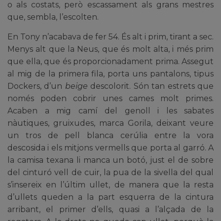
o als costats, però escassament als grans mestres
que, sembla, l’escolten.
En Tony n’acabava de fer 54. És alt i prim, tirant a sec.
Menys alt que la Neus, que és molt alta, i més prim
que ella, que és proporcionadament prima. Assegut
al mig de la primera fila, porta uns pantalons, tipus
Dockers, d’un
beige
descolorit. Són tan estrets que
només poden cobrir unes cames molt primes.
Acaben a mig camí del genoll i les sabates
nàutiques, gruixudes, marca Gorila, deixant veure
un tros de pell blanca cerúlia entre la vora
descosida i els mitjons vermells que porta al garró. A
la camisa texana li manca un botó, just el de sobre
del cinturó vell de cuir, la pua de la sivella del qual
s’insereix en l’últim ullet, de manera que la resta
d’ullets queden a la part esquerra de la cintura
arribant, el primer d’ells, quasi a l’alçada de la