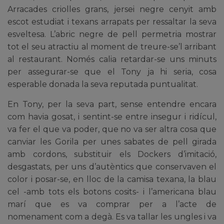
Arracades criolles grans, jersei negre cenyit amb
escot estudiat i texans arrapats per ressaltar la seva
esveltesa. L’abric negre de pell permetria mostrar
tot el seu atractiu al moment de treure-se’l arribant
al restaurant. Només calia retardar-se uns minuts
per assegurar-se que el Tony ja hi seria, cosa
esperable donada la seva reputada puntualitat.
En Tony, per la seva part, sense entendre encara
com havia gosat, i sentint-se entre insegur i ridícul,
va fer el que va poder, que no va ser altra cosa que
canviar les Gorila per unes sabates de pell girada
amb cordons, substituir els Dockers d’imitació,
desgastats, per uns d’autèntics que conservaven el
color i posar-se, en lloc de la camisa texana, la blau
cel -amb tots els botons cosits- i l’americana blau
marí que es va comprar per a l’acte de
nomenament com a degà. Es va tallar les ungles i va