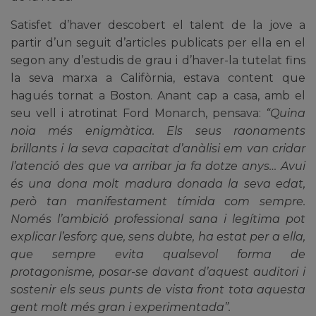
Satisfet d’haver descobert el talent de la jove a
partir d’un seguit d’articles publicats per ella en el
segon any d’estudis de grau i d’haver-la tutelat fins
la seva marxa a Califòrnia, estava content que
hagués tornat a Boston. Anant cap a casa, amb el
seu vell i atrotinat Ford Monarch, pensava:
“Quina
noia més enigmàtica. Els seus raonaments
brillants i la seva capacitat d’anàlisi em van cridar
l’atenció des que va arribar ja fa dotze anys… Avui
és una dona molt madura donada la seva edat,
però tan manifestament tímida com sempre.
Només l’ambició professional sana i legítima pot
explicar l’esforç que, sens dubte, ha estat per a ella,
que sempre evita qualsevol forma de
protagonisme, posar-se davant d’aquest auditori i
sostenir els seus punts de vista front tota aquesta
gent molt més gran i experimentada”.