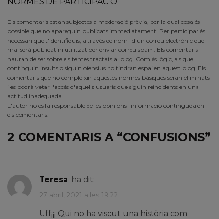
NORMES DE PARTICIPACIÓ
Els comentaris estan subjectes a moderació prèvia, per la qual cosa és
possible que no apareguin publicats immediatament. Per participar és
necessari que t'identifiquis, a través de nom i d'un correu electrònic que
mai serà publicat ni utilitzat per enviar correu spam. Els comentaris
hauran de ser sobre els temes tractats al blog. Com és lògic, els que
continguin insults o siguin ofensius no tindran espai en aquest blog. Els
comentaris que no compleixin aquestes normes bàsiques seran eliminats
i es podrà vetar l'accés d'aquells usuaris que siguin reincidents en una
actitud inadequada.
L'autor no es fa responsable de les opinions i informació continguda en
els comentaris.
2 COMENTARIS A “
CONFUSIONS
”
Teresa
ha dit:
27 abril, 2021 a les 19:22
Uff¡¡¡ Qui no ha viscut una història com