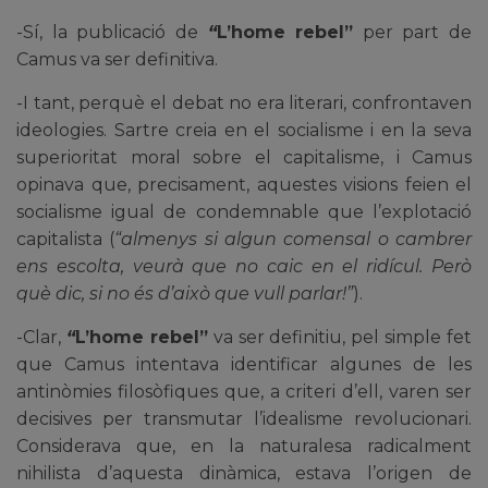
-Sí, la publicació de
“
L’home rebel”
per part de
Camus va ser definitiva.
-I tant, perquè el debat no era literari, confrontaven
ideologies. Sartre creia en el socialisme i en la seva
superioritat moral sobre el capitalisme, i Camus
opinava que, precisament, aquestes visions feien el
socialisme igual de condemnable que l’explotació
capitalista (
“almenys si algun comensal o cambrer
ens escolta, veurà que no caic en el ridícul. Però
què dic, si no és d’això que vull parlar!”
).
-Clar,
“
L’home rebel”
va ser definitiu, pel simple fet
que Camus intentava identificar algunes de les
antinòmies filosòfiques que, a criteri d’ell, varen ser
decisives per transmutar l’idealisme revolucionari.
Considerava que, en la naturalesa radicalment
nihilista d’aquesta dinàmica, estava l’origen de