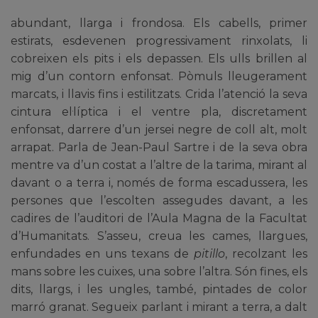
abundant, llarga i frondosa. Els cabells, primer
estirats, esdevenen progressivament rinxolats, li
cobreixen els pits i els depassen. Els ulls brillen al
mig d’un contorn enfonsat. Pòmuls lleugerament
marcats, i llavis fins i estilitzats. Crida l’atenció la seva
cintura el·líptica i el ventre pla, discretament
enfonsat, darrere d’un jersei negre de coll alt, molt
arrapat. Parla de Jean-Paul Sartre i de la seva obra
mentre va d’un costat a l’altre de la tarima, mirant al
davant o a terra i, només de forma escadussera, les
persones que l’escolten assegudes davant, a les
cadires de l’auditori de l’Aula Magna de la Facultat
d’Humanitats. S’asseu, creua les cames, llargues,
enfundades en uns texans de
pitillo
, recolzant les
mans sobre les cuixes, una sobre l’altra. Són fines, els
dits, llargs, i les ungles, també, pintades de color
marró granat. Segueix parlant i mirant a terra, a dalt