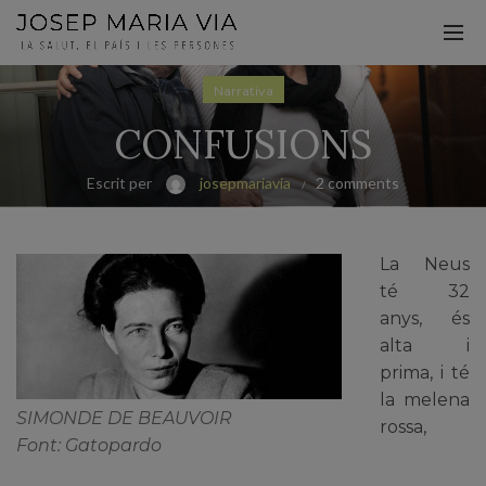
Narrativa
CONFUSIONS
Escrit per
josepmariavia
2 comments
La Neus
té 32
anys, és
alta i
prima, i té
la melena
SIMONDE DE BEAUVOIR
rossa,
Font: Gatopardo