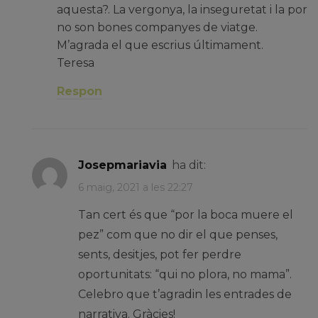
aquesta?. La vergonya, la inseguretat i la por
no son bones companyes de viatge.
M’agrada el que escrius últimament.
Teresa
Respon
josepmariavia
ha dit:
6 maig, 2021 a les 22:27
Tan cert és que “por la boca muere el
pez” com que no dir el que penses,
sents, desitjes, pot fer perdre
oportunitats: “qui no plora, no mama”.
Celebro que t’agradin les entrades de
narrativa. Gràcies!