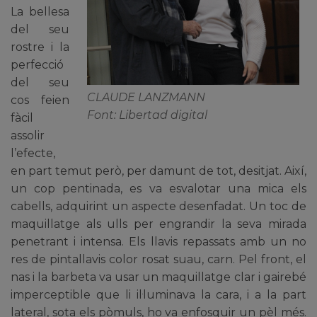
La bellesa
del seu
rostre i la
perfecció
del seu
CLAUDE LANZMANN
cos feien
Font: Libertad digital
fàcil
assolir
l’efecte,
en part temut però, per damunt de tot, desitjat. Així,
un cop pentinada, es va esvalotar una mica els
cabells, adquirint un aspecte desenfadat. Un toc de
maquillatge als ulls per engrandir la seva mirada
penetrant i intensa. Els llavis repassats amb un no
res de pintallavis color rosat suau, carn. Pel front, el
nas i la barbeta va usar un maquillatge clar i gairebé
imperceptible que li il·luminava la cara, i a la part
lateral, sota els pòmuls, ho va enfosquir un pèl més.