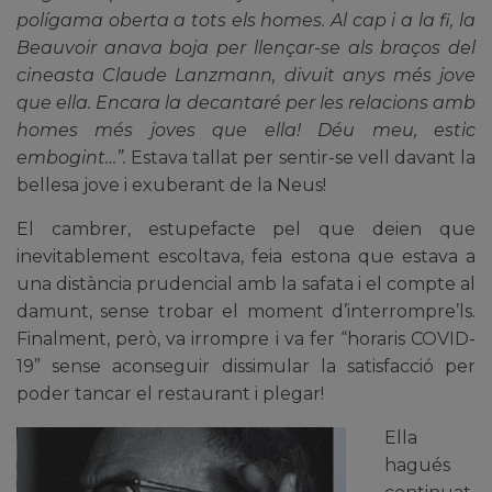
polígama oberta a tots els homes. Al cap i a la fi, la
Beauvoir anava boja per llençar-se als braços del
cineasta Claude Lanzmann, divuit anys més jove
que ella. Encara la decantaré per les relacions amb
homes més joves que ella! Déu meu, estic
embogint…”.
Estava tallat per sentir-se vell davant la
bellesa jove i exuberant de la Neus!
El cambrer, estupefacte pel que deien que
inevitablement escoltava, feia estona que estava a
una distància prudencial amb la safata i el compte al
damunt, sense trobar el moment d’interrompre’ls.
Finalment, però, va irrompre i va fer “horaris COVID-
19” sense aconseguir dissimular la satisfacció per
poder tancar el restaurant i plegar!
Ella
hagués