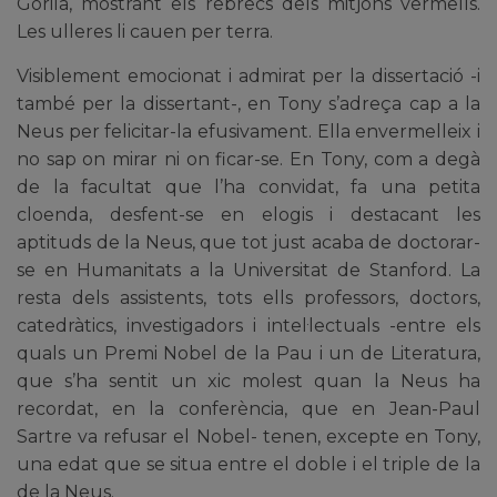
Gorila, mostrant els rebrecs dels mitjons vermells.
Les ulleres li cauen per terra.
Visiblement emocionat i admirat per la dissertació -i
també per la dissertant-, en Tony s’adreça cap a la
Neus per felicitar-la efusivament. Ella envermelleix i
no sap on mirar ni on ficar-se. En Tony, com a degà
de la facultat que l’ha convidat, fa una petita
cloenda, desfent-se en elogis i destacant les
aptituds de la Neus, que tot just acaba de doctorar-
se en Humanitats a la Universitat de Stanford. La
resta dels assistents, tots ells professors, doctors,
catedràtics, investigadors i intel·lectuals -entre els
quals un Premi Nobel de la Pau i un de Literatura,
que s’ha sentit un xic molest quan la Neus ha
recordat, en la conferència, que en Jean-Paul
Sartre va refusar el Nobel- tenen, excepte en Tony,
una edat que se situa entre el doble i el triple de la
de la Neus.