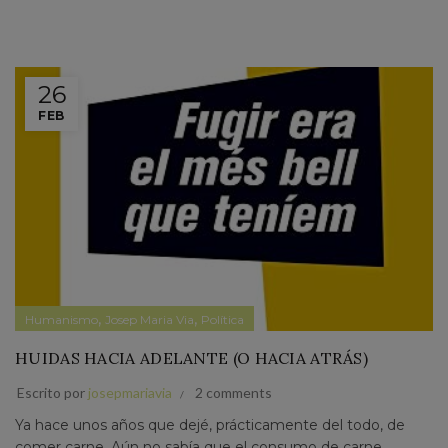
26
FEB
,
,
Humanismo
Josep Maria Via
Política
HUIDAS HACIA ADELANTE (O HACIA ATRÁS)
Escrito por
josepmariavia
2 comments
Ya hace unos años que dejé, prácticamente del todo, de
comer carne. Aún no sabía que el consumo de carne