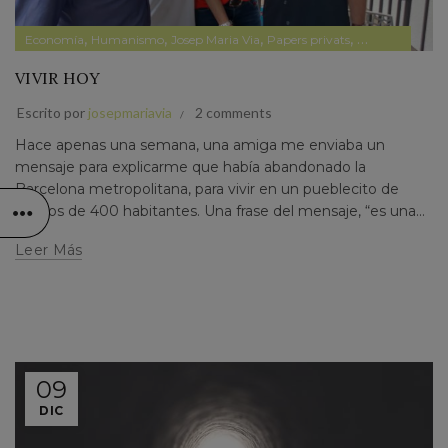
,
,
,
,
Economía
Humanismo
Josep Maria Via
Papers privats
Pensamiento
VIVIR HOY
Escrito por
josepmariavia
2 comments
Hace apenas una semana, una amiga me enviaba un
mensaje para explicarme que había abandonado la
Barcelona metropolitana, para vivir en un pueblecito de
menos de 400 habitantes. Una frase del mensaje, “es una...
Leer Más
09
DIC