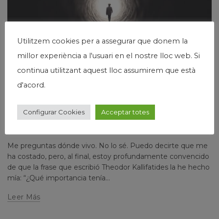
Utilitzem cookies per a assegurar que donem la
millor experiència a l'usuari en el nostre lloc web. Si
continua utilitzant aquest lloc assumirem que està
,
,
Humanismo
Josep Maria Via
Narrativa
d'acord.
HISTORIAS REALES Y A LA VEZ FICTICIAS. VIVIR LA
Configurar Cookies
Acceptar totes
VIDA EN LOS NO-SITIOS (7)
Escrito por
josepmariavia
1 comment
Me preguntas dónde vivo. No lo sé. Puedo decirte que me
ha costado, pero, al final, estoy profundamente convencido
de que la frase que escribió Theodor Kallifatides la he hecho
mía: “¿Qué importancia tenía...
Leer Más