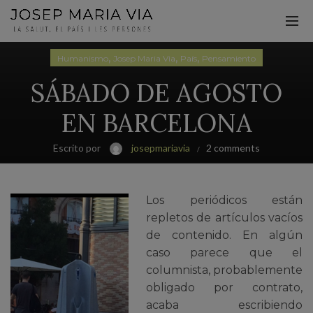
,
,
,
Humanismo
Josep Maria Via
País
Pensamiento
SÁBADO DE AGOSTO
EN BARCELONA
Escrito por
josepmariavia
2 comments
Los periódicos están
repletos de artículos vacíos
de contenido. En algún
caso parece que el
columnista, probablemente
obligado por contrato,
acaba escribiendo