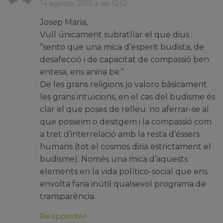
14 agosto, 2015 a las 12:52
Josep Maria,
Vull únicament subratllar el que dius :
“sento que una mica d’esperit budista, de
desafecció i de capacitat de compassió ben
entesa, ens aniria be.”
De les grans religions jo valoro bàsicament
les grans intuïcions, en el cas del budisme és
clar el que poses de relleu: no aferrar-se al
que posseïm o desitgem i la compassió com
a tret d’interrelació amb la resta d’éssers
humans (tot el cosmos diria estrictament el
budisme). Només una mica d’aquests
elements en la vida político-social que ens
envolta faria inútil qualsevol programa de
transparència.
Responder