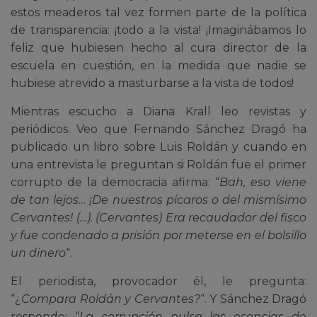
estos meaderos tal vez formen parte de la política
de transparencia: ¡todo a la vista! ¡Imaginábamos lo
feliz que hubiesen hecho al cura director de la
escuela en cuestión, en la medida que nadie se
hubiese atrevido a masturbarse a la vista de todos!
Mientras escucho a Diana Krall leo revistas y
periódicos. Veo que Fernando Sánchez Dragó ha
publicado un libro sobre Luis Roldán y cuando en
una entrevista le preguntan si Roldán fue el primer
corrupto de la democracia afirma: “
Bah, eso viene
de tan lejos… ¡De nuestros
pícaros o del mismísimo
Cervantes! (…). (Cervantes) Era recaudador del fisco
y fue condenado a prisión por meterse en el bolsillo
un dinero
“.
El periodista, provocador él, le pregunta:
“¿
Compara
Roldán y Cervantes?
“. Y Sánchez Dragó
responde: “
La corrupción pulsa las esencias de