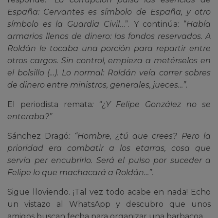
España: Cervantes es símbolo de España, y otro
símbolo es la Guardia Civil
…”. Y continúa: “
Había
armarios llenos de dinero: los fondos reservados. A
Roldán le tocaba una porción para repartir entre
otros cargos. Sin control, empieza a metérselos en
el bolsillo (…). Lo normal: Roldán veía correr sobres
de dinero entre ministros, generales, jueces…”.
El periodista remata
: “¿Y Felipe González no se
enteraba?”
Sánchez Dragó
: “Hombre, ¿tú que crees? Pero la
prioridad era combatir a los etarras, cosa que
servía per encubrirlo. Será el pulso por suceder a
Felipe lo que machacará a Roldán…”.
Sigue lloviendo. ¡Tal vez todo acabe en nada! Echo
un vistazo al WhatsApp y descubro que unos
amigos buscan fecha para organizar una barbacoa.