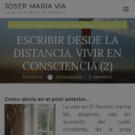
,
,
,
,
Humanismo
Josep Maria Via
Narrativa
Papers privats
Pensamiento
ESCRIBIR DESDE LA
DISTANCIA. VIVIR EN
CONSCIENCIA (2)
Escrito por
josepmariavia
2 comments
Como decía en el post anterior…
La vida en El Perelló me ha
ido alejando, casi sin
quererlo, del ruido
constante, de la prisa