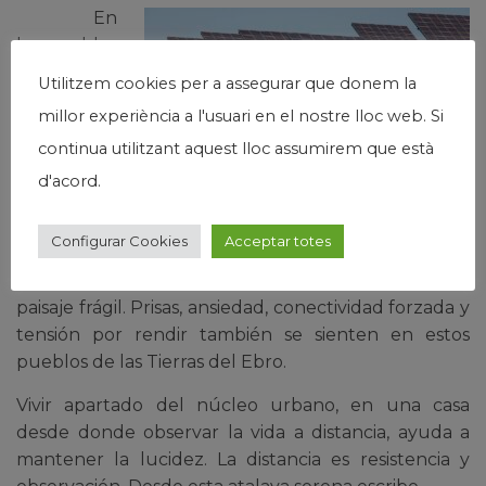
En
los pueblos
del Delta
Utilitzem cookies per a assegurar que donem la
también se
millor experiència a l'usuari en el nostre lloc web. Si
impone,
continua utilitzant aquest lloc assumirem que està
poco a
poco, la
d'acord.
devastación. Quizás con menos ruido y disfrazada de
Configurar Cookies
Acceptar totes
progreso, pero está ahí. La locura colectiva, antes
asociada a las metrópolis, se extiende por este
paisaje frágil. Prisas, ansiedad, conectividad forzada y
tensión por rendir también se sienten en estos
pueblos de las Tierras del Ebro.
Vivir apartado del núcleo urbano, en una casa
desde donde observar la vida a distancia, ayuda a
mantener la lucidez. La distancia es resistencia y