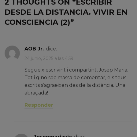
2 THOUGHTS ON “
ESCRIBIR
DESDE LA DISTANCIA. VIVIR EN
CONSCIENCIA (2)
”
AOB Jr.
dice:
24 junio, 2025 a las 4:59
Segueix escrivint i compartint, Josep Maria.
Tot i q no soc massa de comentar, els teus
escrits s’agraeixen des de la distància. Una
abraçada!
Responder
josepmariavia
dice: