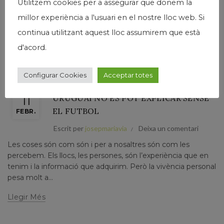
Utilitzem cookies per a assegurar que donem la
Llegir Més
millor experiència a l'usuari en el nostre lloc web. Si
continua utilitzant aquest lloc assumirem que està
d'acord.
Configurar Cookies
Acceptar totes
,
,
General
Humanisme
Josep Maria Via
URUGUAI NO ES POT EXPLICAR SENSE
11
EL FUTBOL
FEBR.
Escrit per
josepmariavia
Deixa un comentari
Les coses són com són i per a nosaltres són com les
percebem. Els llocs, les persones, són l’experiència que en
tenim i la informació que adquirim. Però la vivència personal
pesa molt a...
Llegir Més