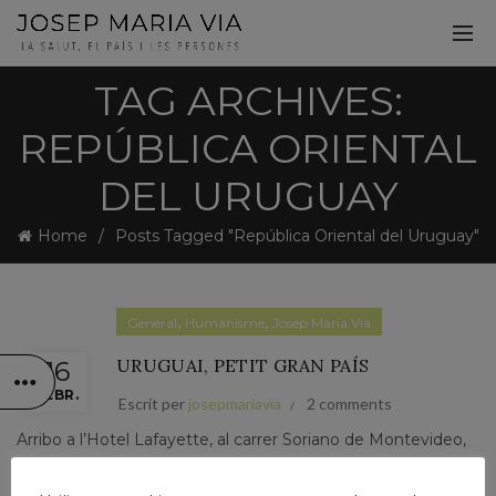
TAG ARCHIVES:
REPÚBLICA ORIENTAL
DEL URUGUAY
Home
Posts Tagged "República Oriental del Uruguay"
,
,
General
Humanisme
Josep Maria Via
URUGUAI, PETIT GRAN PAÍS
16
FEBR.
Escrit per
josepmariavia
2 comments
Arribo a l’Hotel Lafayette, al carrer Soriano de Montevideo,
cap a quarts de 4 de la tarda. Fa molta calor. Recordo un dia
d’estiu de l’any 1995 arribant també d’hora a la tarda, mort...