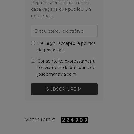
Rep una alerta al teu correu
cada vegada que publiqui un
nou article.
He llegit i accepto la
política
de privacitat
.
Consenteixo expressament
l'enviament de butlletins de
josepmariavia.com
SUBSCRIURE'M
Visites totals: