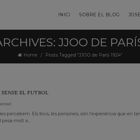
INICI
SOBRE EL BLOG
JOSE
ARCHIVES: JJOO DE PARÍS
Home
Posts Tagged "JJOO de París 1924"
 SENSE EL FUTBOL
entari
s percebem. Els llocs, les persones, són l’experiència que en ten
 pesa molt a...