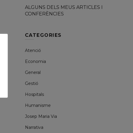
ALGUNS DELS MEUS ARTICLES I
CONFERÈNCIES
CATEGORIES
Atenció
Economia
General
Gestió
Hospitals
Humanisme
Josep Maria Via
Narrativa