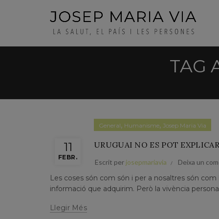
TAG 
,
,
General
Humanisme
Josep Maria Via
11
URUGUAI NO ES POT EXPLICAR
FEBR.
Escrit per
josepmariavia
Deixa un com
Les coses són com són i per a nosaltres són com le
informació que adquirim. Però la vivència personal
Llegir Més