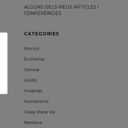
ALGUNS DELS MEUS ARTICLES I
CONFERÈNCIES
CATEGORIES
Atenció
Economia
General
Gestió
Hospitals
Humanisme
Josep Maria Via
Narrativa