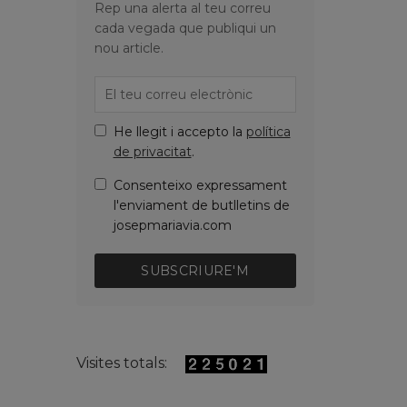
Rep una alerta al teu correu
cada vegada que publiqui un
nou article.
He llegit i accepto la
política
de privacitat
.
Consenteixo expressament
l'enviament de butlletins de
josepmariavia.com
SUBSCRIURE'M
Visites totals: