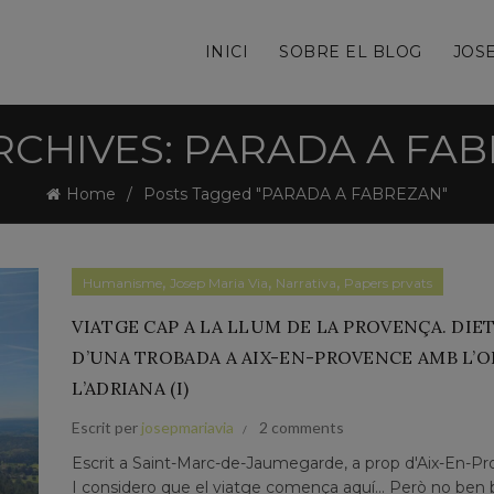
INICI
SOBRE EL BLOG
JOSE
RCHIVES: PARADA A FA
Home
Posts Tagged "PARADA A FABREZAN"
,
,
,
Humanisme
Josep Maria Via
Narrativa
Papers prvats
VIATGE CAP A LA LLUM DE LA PROVENÇA. DIE
D’UNA TROBADA A AIX-EN-PROVENCE AMB L’O
L’ADRIANA (I)
Escrit per
josepmariavia
2 comments
Escrit a Saint-Marc-de-Jaumegarde, a prop d'Aix-En-P
I considero que el viatge comença aquí... Però no ben 