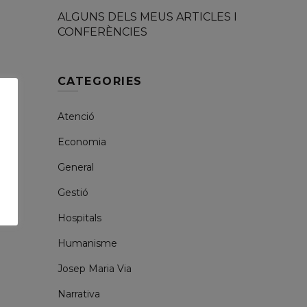
ALGUNS DELS MEUS ARTICLES I
CONFERÈNCIES
CATEGORIES
Atenció
Economia
General
Gestió
Hospitals
Humanisme
Josep Maria Via
Narrativa