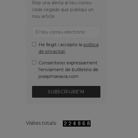
Rep una alerta al teu correu
cada vegada que publiqui un
nou article.
He llegit i accepto la
política
de privacitat
.
Consenteixo expressament
l'enviament de butlletins de
josepmariavia.com
SUBSCRIURE'M
Visites totals: