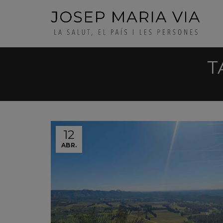
T
12
ABR.