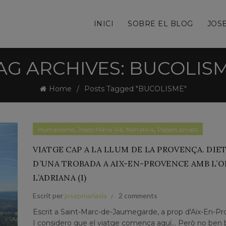
INICI
SOBRE EL BLOG
JOSE
AG ARCHIVES: BUCOLIS
Home
Posts Tagged "BUCOLISME"
,
,
,
Humanisme
Josep Maria Via
Narrativa
Papers prvats
VIATGE CAP A LA LLUM DE LA PROVENÇA. DIE
D’UNA TROBADA A AIX-EN-PROVENCE AMB L’O
L’ADRIANA (I)
Escrit per
josepmariavia
2 comments
Escrit a Saint-Marc-de-Jaumegarde, a prop d'Aix-En-P
I considero que el viatge comença aquí... Però no ben 