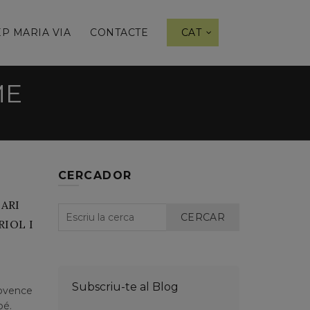
P MARIA VIA
CONTACTE
CAT
ME
CERCADOR
TARI
CERCAR
RIOL I
Subscriu-te al Blog
rovence
bé.