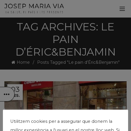
TAG ARCHIVES: LE
PAIN
D’ÉRIC&BENJAMIN
Home
Posts Tagged "Le pain d’Éric&Benjamin"
03
DES.
Utilitzem cookies per a assegurar que donem la
millor experiència a l'usuari en el nostre lloc web. Si