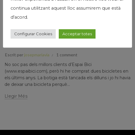
continua utilitzant aquest lloc assumirem que està
d'acord.
,
,
Humanisme
Josep Maria Via
Salut
Configurar Cookies
Acceptar totes
EROICA CAFFÈ, UN ESPAI MOLT ESPECIAL I MÀGIC
(I)
Escrit per
josepmariavia
1 comment
No soc pas dels millors clients d’Espai Bici
(www.espaibici.com), però hi he comprat dues bicicletes en
els últims anys. La botiga està tancada els dilluns i jo hi havia
de deixar una bicicleta perquè...
Llegir Més