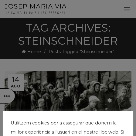
TAG ARCHIVES:
STEINSCHNEIDER
Home
Posts Tagged "Steinschneider"
14
AGO
Utilitzem cookies per a assegurar que donem la
millor experiència a l'usuari en el nostre lloc web. Si