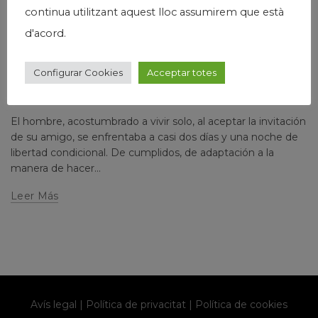
continua utilitzant aquest lloc assumirem que està
,
,
General
Humanismo
Josep Maria Via
d'acord.
CRÓNICA DE UN ENCUENTRO ENTRE DOS AMIGOS
Configurar Cookies
Acceptar totes
DISTINTOS, PERO NO TANTO
Escrito por
josepmariavia
2 comments
El hombre, acostumbrado a vivir solo, al aceptar la invitación
de su amigo, se enfrentaba a casi dos días y una noche de
libertad condicional. De cumplidos, de adaptación a la
manera de hacer...
Leer Más
Avís legal
|
Política de privacitat
|
Política de cookies