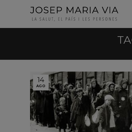
TA
14
AGO