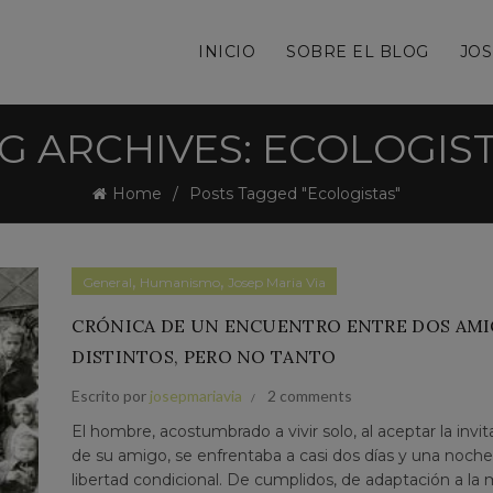
INICIO
SOBRE EL BLOG
JOS
G ARCHIVES: ECOLOGIS
Home
Posts Tagged "Ecologistas"
,
,
General
Humanismo
Josep Maria Via
CRÓNICA DE UN ENCUENTRO ENTRE DOS AM
DISTINTOS, PERO NO TANTO
Escrito por
josepmariavia
2 comments
El hombre, acostumbrado a vivir solo, al aceptar la invit
de su amigo, se enfrentaba a casi dos días y una noch
libertad condicional. De cumplidos, de adaptación a la