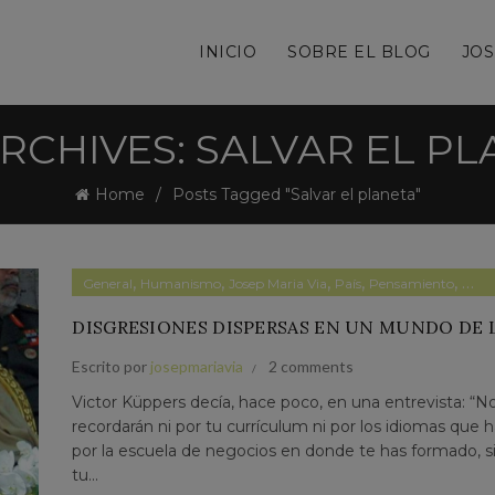
INICIO
SOBRE EL BLOG
JOS
RCHIVES: SALVAR EL P
Home
Posts Tagged "Salvar el planeta"
,
,
,
,
,
General
Humanismo
Josep Maria Via
País
Pensamiento
Polít
DISGRESIONES DISPERSAS EN UN MUNDO DE
Escrito por
josepmariavia
2 comments
Victor Küppers decía, hace poco, en una entrevista: “N
recordarán ni por tu currículum ni por los idiomas que h
por la escuela de negocios en donde te has formado, s
tu...