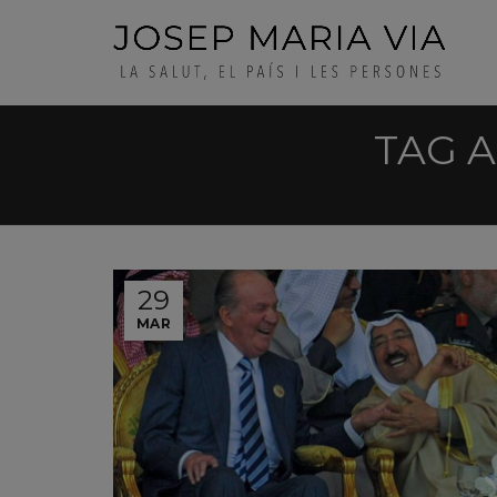
TAG A
29
MAR