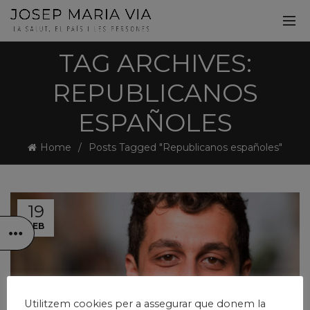
TAG ARCHIVES:
REPUBLICANOS
ESPAÑOLES
Home
Posts Tagged "Republicanos españoles"
19
FEB
Utilitzem cookies per a assegurar que donem la