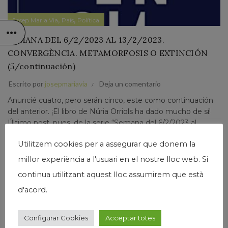
,
,
Josep Maria Via
País
Política
SEMANA DEL 6/2/2023 AL 13/2/2023.
CONVERGÈNCIA. METAMORFOSIS O EXTINCIÓN
(5/continuación)
Escrito por
josepmariavia
Deja un comentario
Anuncié cuatro, pero serán cinco, este como continuación
del anterior. ¡El libro de Núria Orriols ha dado mucho de sí!
Último post, pues, de la serie “Semana del 6/2/2023 al
13/2/2023”. Cuando Francesc-Marc Álvaro preparaba...
Utilitzem cookies per a assegurar que donem la
Leer Más
millor experiència a l'usuari en el nostre lloc web. Si
continua utilitzant aquest lloc assumirem que està
d'acord.
Configurar Cookies
Acceptar totes
15