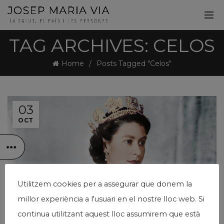
TAG ARCHIVES: CELOS
Home
Posts Tagged "Celos"
03
OCT
Utilitzem cookies per a assegurar que donem la
,
General
Pensamiento
millor experiència a l'usuari en el nostre lloc web. Si
JUEGOS DE ROL Y AUTENTICIDAD (O NO)
continua utilitzant aquest lloc assumirem que està