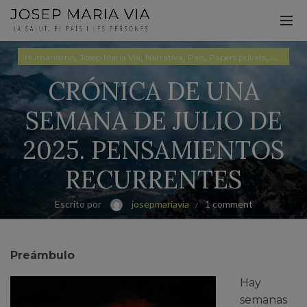
,
,
,
,
,
Humanismo
Josep Maria Via
Narrativa
País
Papers privats
Pensami
CRÓNICA DE UNA
SEMANA DE JULIO DE
2025. PENSAMIENTOS
RECURRENTES
Escrito por
josepmariavia
1 comment
Preámbulo
Hay
semanas