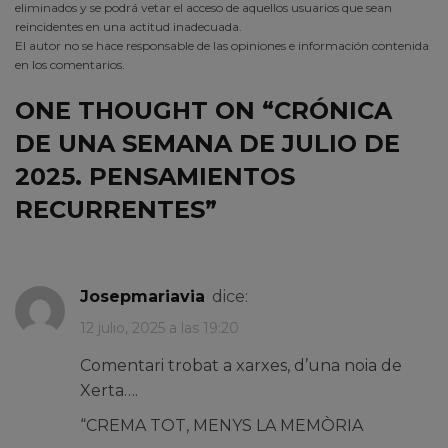
eliminados y se podrá vetar el acceso de aquellos usuarios que sean
reincidentes en una actitud inadecuada.
El autor no se hace responsable de las opiniones e información contenida
en los comentarios.
ONE THOUGHT ON “
CRÓNICA
DE UNA SEMANA DE JULIO DE
2025. PENSAMIENTOS
RECURRENTES
”
josepmariavia
dice:
12 julio, 2025 a las 19:20
Comentari trobat a xarxes, d’una noia de
Xerta….
“CREMA TOT, MENYS LA MEMÒRIA