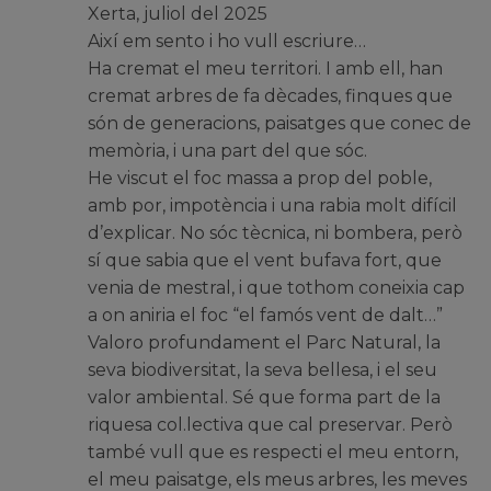
Xerta, juliol del 2025
Així em sento i ho vull escriure…
Ha cremat el meu territori. I amb ell, han
cremat arbres de fa dècades, finques que
són de generacions, paisatges que conec de
memòria, i una part del que sóc.
He viscut el foc massa a prop del poble,
amb por, impotència i una rabia molt difícil
d’explicar. No sóc tècnica, ni bombera, però
sí que sabia que el vent bufava fort, que
venia de mestral, i que tothom coneixia cap
a on aniria el foc “el famós vent de dalt…”
Valoro profundament el Parc Natural, la
seva biodiversitat, la seva bellesa, i el seu
valor ambiental. Sé que forma part de la
riquesa col.lectiva que cal preservar. Però
també vull que es respecti el meu entorn,
el meu paisatge, els meus arbres, les meves