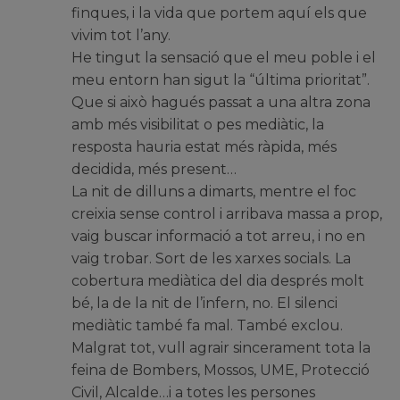
finques, i la vida que portem aquí els que
vivim tot l’any.
He tingut la sensació que el meu poble i el
meu entorn han sigut la “última prioritat”.
Que si això hagués passat a una altra zona
amb més visibilitat o pes mediàtic, la
resposta hauria estat més ràpida, més
decidida, més present…
La nit de dilluns a dimarts, mentre el foc
creixia sense control i arribava massa a prop,
vaig buscar informació a tot arreu, i no en
vaig trobar. Sort de les xarxes socials. La
cobertura mediàtica del dia després molt
bé, la de la nit de l’infern, no. El silenci
mediàtic també fa mal. També exclou.
Malgrat tot, vull agrair sincerament tota la
feina de Bombers, Mossos, UME, Protecció
Civil, Alcalde…i a totes les persones