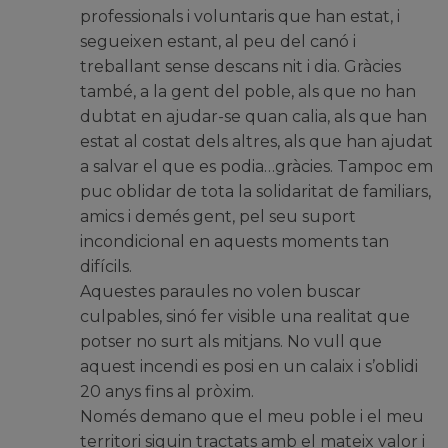
professionals i voluntaris que han estat, i
segueixen estant, al peu del canó i
treballant sense descans nit i dia. Gràcies
també, a la gent del poble, als que no han
dubtat en ajudar-se quan calia, als que han
estat al costat dels altres, als que han ajudat
a salvar el que es podia…gràcies. Tampoc em
puc oblidar de tota la solidaritat de familiars,
amics i demés gent, pel seu suport
incondicional en aquests moments tan
difícils.
Aquestes paraules no volen buscar
culpables, sinó fer visible una realitat que
potser no surt als mitjans. No vull que
aquest incendi es posi en un calaix i s’oblidi
20 anys fins al pròxim.
Només demano que el meu poble i el meu
territori siguin tractats amb el mateix valor i