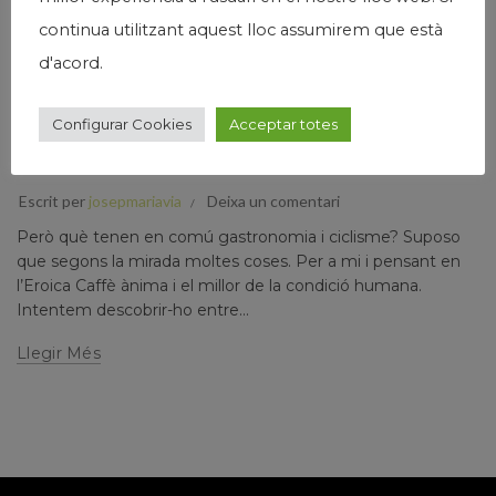
continua utilitzant aquest lloc assumirem que està
d'acord.
,
,
Humanisme
Josep Maria Via
Salut
Configurar Cookies
Acceptar totes
EROICA CAFFÈ, PASSIÓ PER LA GASTRONOMIA, EL
CICLISME I… (II)
Escrit per
josepmariavia
Deixa un comentari
Però què tenen en comú gastronomia i ciclisme? Suposo
que segons la mirada moltes coses. Per a mi i pensant en
l’Eroica Caffè ànima i el millor de la condició humana.
Intentem descobrir-ho entre...
Llegir Més