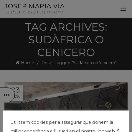
TAG ARCHIVES:
SUDÀFRICA O
CENICERO
Home
Posts Tagged "Sudàfrica o Cenicero"
03
DES.
Utilitzem cookies per a assegurar que donem la
millor experiència a l'usuari en el nostre lloc web. Si