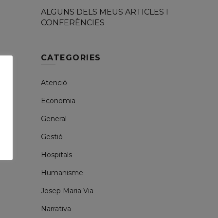
ALGUNS DELS MEUS ARTICLES I
CONFERÈNCIES
CATEGORIES
Atenció
Economia
General
Gestió
Hospitals
Humanisme
Josep Maria Via
Narrativa