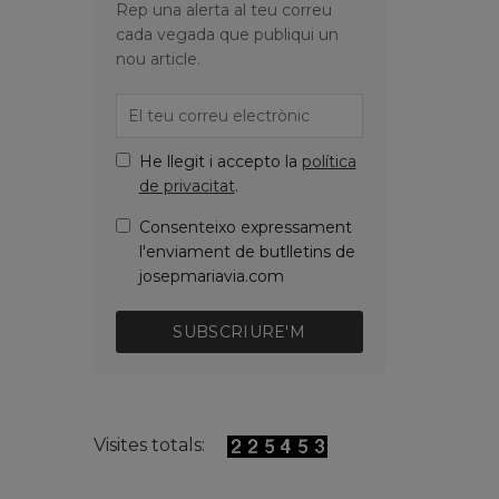
Rep una alerta al teu correu
cada vegada que publiqui un
nou article.
He llegit i accepto la
política
de privacitat
.
Consenteixo expressament
l'enviament de butlletins de
josepmariavia.com
SUBSCRIURE'M
Visites totals: