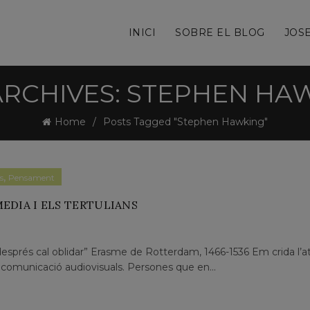
INICI
SOBRE EL BLOG
JOSE
ARCHIVES: STEPHEN HA
Home
Posts Tagged "Stephen Hawking"
,
s
Pensament
EDIA I ELS TERTULIANS
després cal oblidar” Erasme de Rotterdam, 1466-1536 Em crida l’a
e comunicació audiovisuals. Persones que en...