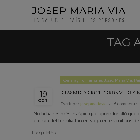
TAG 
,
,
,
General
Humanisme
Josep Maria Via
Paí
19
ERASME DE ROTTERDAM, ELS M
OCT.
Escrit per
josepmariavia
6 comments
“No hi ha res més estúpid que aprendre allò que 
la figura del tertulià tan en voga en els mitjans d
Llegir Més