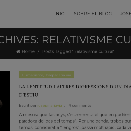
INICI
SOBRE EL BLOG
JOSE
CHIVES: RELATIVISME C
Home
Posts Tagged "Relativisme cultural"
,
Humanisme
Josep Maria Via
LA LENTITUD I ALTRES DIGRESSIONS D’UN DI
D’ESTIU
Escrit per
josepmariavia
4 comments
A mesura que fas anys, s’incrementa el que en podríem 
paradoxa del pas del temps”. Per una banda, trobes qu
temps, considerat a “l’engròs”, passa molt ràpid, cada 