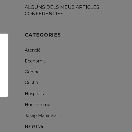
ALGUNS DELS MEUS ARTICLES I
CONFERÈNCIES
CATEGORIES
Atenció
Economia
General
Gestió
Hospitals
Humanisme
Josep Maria Via
Narrativa