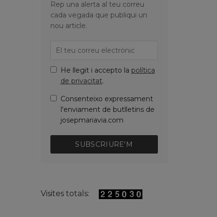
Rep una alerta al teu correu
cada vegada que publiqui un
nou article.
He llegit i accepto la
política
de privacitat
.
Consenteixo expressament
l'enviament de butlletins de
josepmariavia.com
SUBSCRIURE'M
Visites totals: