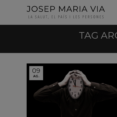
TAG AR
09
AG.