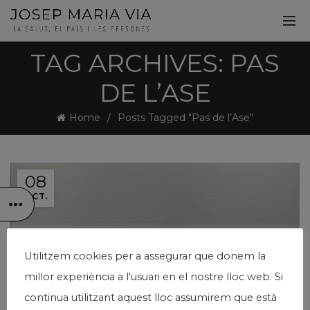
TAG ARCHIVES: PAS
DE L’ASE
Home
Posts Tagged "Pas de l’Ase"
08
OCT.
Utilitzem cookies per a assegurar que donem la
millor experiència a l'usuari en el nostre lloc web. Si
continua utilitzant aquest lloc assumirem que està