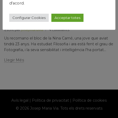
d'acord.
,
,
Humanisme
Josep Maria Via
Papers prvats
Configurar Cookies
Acceptar totes
SETEMBRE 2024
Escrit per
josepmariavia
4 comments
Us recomano el bloc de la Nina Carné, una jove que aviat
tindrà 23 anys. Ha estudiat Filosofia i ara està fent el grau de
Fotografia, i la seva sensibilitat i intel·ligència l’ha portat...
Llegir Més
Avís legal
|
Política de privacitat
|
Política de cookies
© 2026 Josep Maria Via. Tots els drets reservats