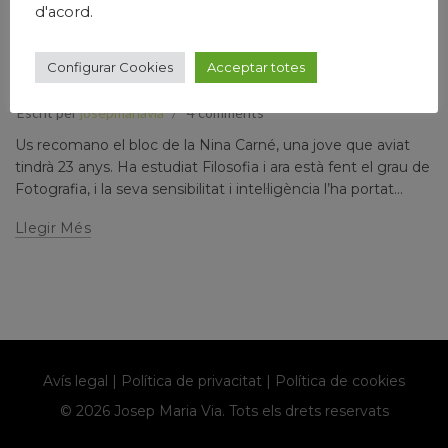
d'acord.
,
,
Humanisme
Josep Maria Via
Papers prvats
Configurar Cookies
Acceptar totes
SETEMBRE 2024
Escrit per
josepmariavia
4 comments
Us recomano el bloc de la Nina Carné, una jove que aviat
tindrà 23 anys. Ha estudiat Filosofia i ara està fent el grau de
Fotografia, i la seva sensibilitat i intel·ligència l’ha portat...
Llegir Més
Avís legal
|
Política de privacitat
|
Política de cookies
© 2026 Josep Maria Via. Tots els drets reservats