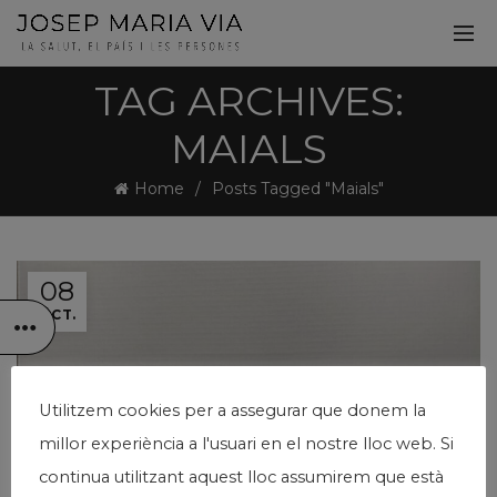
TAG ARCHIVES:
MAIALS
Home
Posts Tagged "Maials"
08
OCT.
Utilitzem cookies per a assegurar que donem la
millor experiència a l'usuari en el nostre lloc web. Si
continua utilitzant aquest lloc assumirem que està