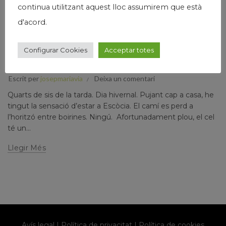
continua utilitzant aquest lloc assumirem que està
d'acord.
,
,
,
,
General
Humanisme
Josep Maria Via
Narrativa
País
Configurar Cookies
Acceptar totes
GENER 2024
Escrit per
josepmariavia
Deixa un comentari
Quarts de sis de la tarda. Dia hivernal. Pujant cap a casa, he
tingut la sensació d’estar a Escòcia. El camí es perd a
l’horitzó entre boirines. Ningú. Afortunadament plou, el cel
té un...
Llegir Més
Avís legal
|
Política de privacitat
|
Política de cookies