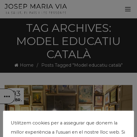
TAG ARCHIVES:
MODEL EDUCATIU
CATALÀ
Home
Posts Tagged "Model educatiu català"
03
FEBR.
Utilitzem cookies per a assegurar que donem la
millor experiència a l'usuari en el nostre lloc web. Si