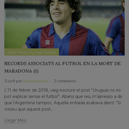
,
,
Josep Maria Via
País
Política
RECORDS ASSOCIATS AL FUTBOL EN LA MORT DE
MARADONA (1)
Escrit per
josepmariavia
2 comments
L’11 de febrer de 2018, vaig escriure el post “Uruguai no es
pot explicar sense el futbol”. Abans que res, m’apresso a dir
que l’Argentina tampoc. Aquella entrada acabava dient: “Si
creieu que aquest post...
Llegir Més