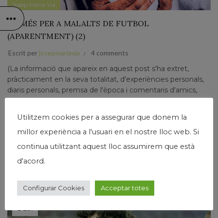
Josep Maria Via
NOMÉS PER A MALALTS DE FUTBOL
(APARENTMENT) (2)
Escrit per
josepmariavia
4 comments
(La informació que apareix en aquest post s'ha extret,
pràcticament en la seva totalitat, d'experiències personals,
diaris personals, premsa de l'època i comentaris d'amics,
coneguts i persones trobades a l'atzar). Terres de l’Ebre, 29
de...
Utilitzem cookies per a assegurar que donem la
Llegir Més
millor experiència a l'usuari en el nostre lloc web. Si
continua utilitzant aquest lloc assumirem que està
d'acord.
Configurar Cookies
Acceptar totes
01
DES.