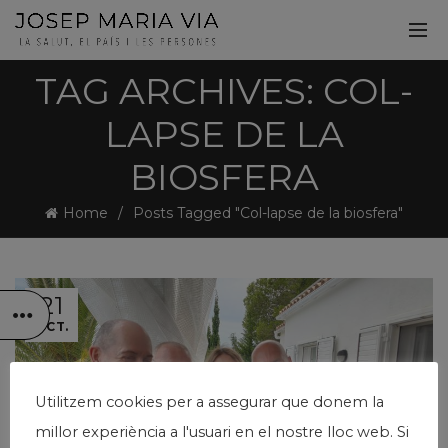
TAG ARCHIVES: COL-
LAPSE DE LA
BIOSFERA
Home
Posts Tagged "Col-lapse de la biosfera"
21
OCT.
Utilitzem cookies per a assegurar que donem la
millor experiència a l'usuari en el nostre lloc web. Si