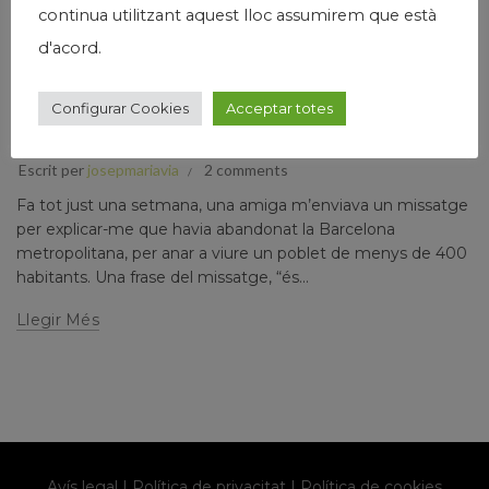
continua utilitzant aquest lloc assumirem que està
d'acord.
,
,
,
,
Economia
Humanisme
Josep Maria Via
Papers prvats
Pensament
Configurar Cookies
Acceptar totes
VIURE AVUI
Escrit per
josepmariavia
2 comments
Fa tot just una setmana, una amiga m’enviava un missatge
per explicar-me que havia abandonat la Barcelona
metropolitana, per anar a viure un poblet de menys de 400
habitants. Una frase del missatge, “és...
Llegir Més
Avís legal
|
Política de privacitat
|
Política de cookies