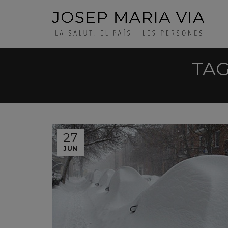
TAG
27
JUN