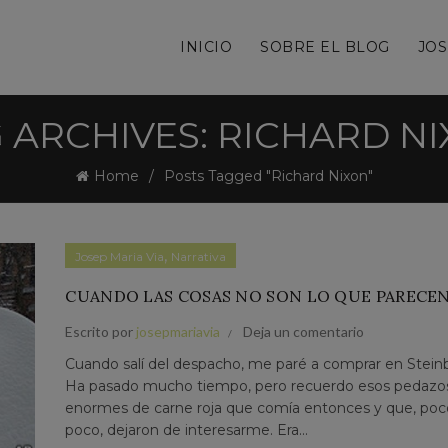
INICIO
SOBRE EL BLOG
JOS
 ARCHIVES: RICHARD N
Home
Posts Tagged "Richard Nixon"
,
Josep Maria Via
Narrativa
CUANDO LAS COSAS NO SON LO QUE PARECE
Escrito por
josepmariavia
Deja un comentario
Cuando salí del despacho, me paré a comprar en Stein
Ha pasado mucho tiempo, pero recuerdo esos pedazo
enormes de carne roja que comía entonces y que, poc
poco, dejaron de interesarme. Era...