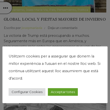
,
,
,
,
Humanismo
Josep Maria Via
País
Pensamiento
Política
GLOBAL, LOCAL Y FIESTAS MAYORES DE INVIERNO
Escrito por
josepmariavia
Deja un comentario
La victoria de Trump está preocupando a muchos.
Seguramente más en Europa que en América, y
seguramente más entre las generaciones que van de los
boomers en adelante. Hay un rechazo, una no aceptación...
Utilitzem cookies per a assegurar que donem la
Leer Más
millor experiència a l'usuari en el nostre lloc web. Si
continua utilitzant aquest lloc assumirem que està
d'acord.
Configurar Cookies
Acceptar totes
19
ENE