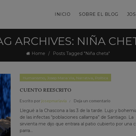
INICIO
SOBRE EL BLOG
JOS
AG ARCHIVES: NIÑA CHE
Home
Posts Tagged "Niña cheta"
,
,
,
Humanismo
Josep Maria Via
Narrativa
Política
CUENTO REESCRITO
Escrito por
josepmariavia
Deja un comentario
Llegué a la Chascona a las 3 de la tarde. Lujo y bohemia
de las infectas “poblaciones callampa” de Santiago. La
sirvienta me dijo que entrara al patio cubierto por una 
parra...