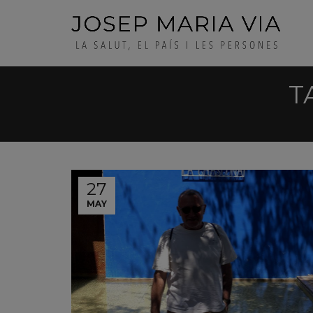
T
27
MAY