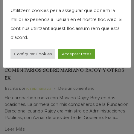
Utilitzem cookies per a assegurar que donem la
millor experiència a l'usuari en el nostre lloc web. Si
continua utilitzant aquest lloc assumirem que està
d'acord.
Configurar Cookies
Acceptar totes
,
,
Josep Maria Via
País
Política
COMENTARIOS SOBRE MARIANO RAJOY Y OTROS
EX
Escrito por
josepmariavia
Deja un comentario
He compartido mesa con Mariano Rajoy Brey en dos
ocasiones. La primera con mis compañeros de la Fundación
Barcelona, cuando Rajoy era ministro de Administraciones
Públicas, con Aznar de presidente del Gobierno. Era a...
Leer Más