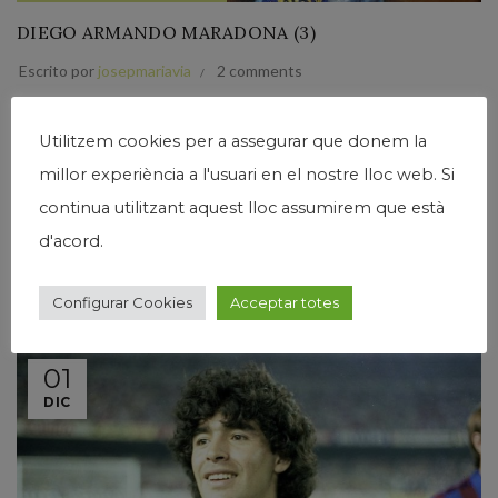
DIEGO ARMANDO MARADONA (3)
Escrito por
josepmariavia
2 comments
Mi amigo Josep Martí, periodista que me ha explicado
“anécdotas napolitanas” de cuando Maradona se fue de
Utilitzem cookies per a assegurar que donem la
Barcelona para ir a jugar a la capital de la Campania, en la
millor experiència a l'usuari en el nostre lloc web. Si
Italia del sur, estuvo...
continua utilitzant aquest lloc assumirem que està
Leer Más
d'acord.
Configurar Cookies
Acceptar totes
01
DIC