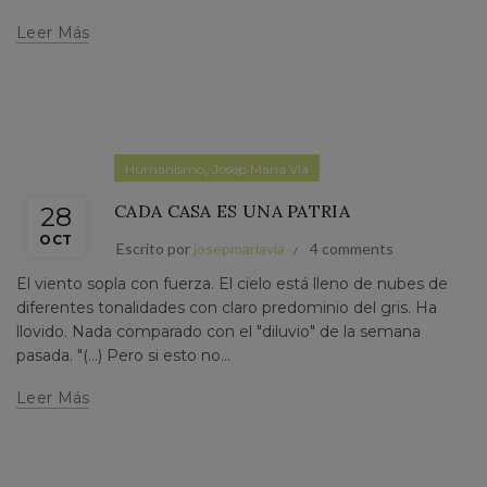
Leer Más
,
Humanismo
Josep Maria Via
CADA CASA ES UNA PATRIA
28
OCT
Escrito por
josepmariavia
4 comments
El viento sopla con fuerza. El cielo está lleno de nubes de
diferentes tonalidades con claro predominio del gris. Ha
llovido. Nada comparado con el "diluvio" de la semana
pasada. "(...) Pero si esto no...
Leer Más