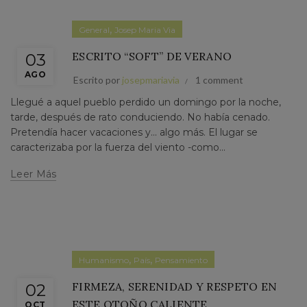
,
General
Josep Maria Via
ESCRITO “SOFT” DE VERANO
03
AGO
Escrito por
josepmariavia
1 comment
Llegué a aquel pueblo perdido un domingo por la noche,
tarde, después de rato conduciendo. No había cenado.
Pretendía hacer vacaciones y... algo más. El lugar se
caracterizaba por la fuerza del viento -como...
Leer Más
,
,
Humanismo
País
Pensamiento
FIRMEZA, SERENIDAD Y RESPETO EN
02
ESTE OTOÑO CALIENTE
OCT