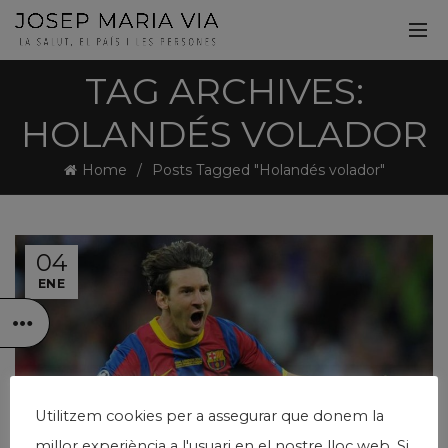
TAG ARCHIVES:
HOLANDÉS VOLADOR
Home
Posts Tagged "Holandés volador"
04
ENE
Utilitzem cookies per a assegurar que donem la
millor experiència a l'usuari en el nostre lloc web. Si