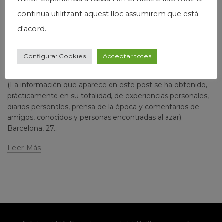
continua utilitzant aquest lloc assumirem que està
Josep Maria Via
d'acord.
SOLO PARA ENFERMOS DEL FÚTBOL
(APARENTEMENTE) (1)
Configurar Cookies
Acceptar totes
Escrito por
josepmariavia
6 comments
(La información que aparece en este post se ha obtenido,
prácticamente en su totalidad, de experiencias personales,
diarios personales, prensa de la época y comentarios de
amigos, conocidos y personas encontradas al azar).
Barcelona, 27...
Leer Más