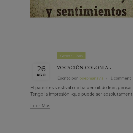
,
General
País
26
VOCACIÓN COLONIAL
AGO
Escrito por
josepmariavia
1 comment
El paréntesis estival me ha permitido leer, pensar
Tengo la impresión -que puede ser absolutamente s
Leer Más