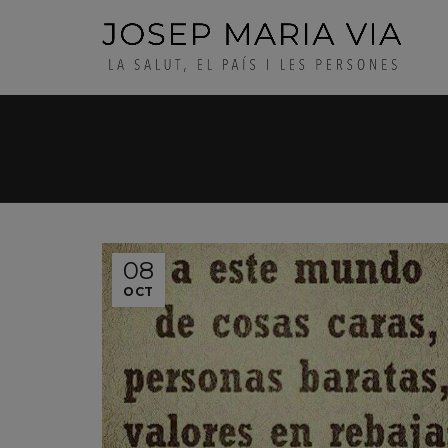
08
OCT