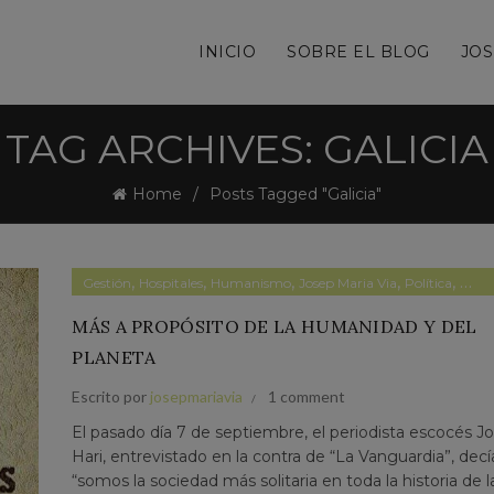
INICIO
SOBRE EL BLOG
JOS
TAG ARCHIVES: GALICIA
Home
Posts Tagged "Galicia"
,
,
,
,
,
Gestión
Hospitales
Humanismo
Josep Maria Via
Política
Salu
MÁS A PROPÓSITO DE LA HUMANIDAD Y DEL
PLANETA
Escrito por
josepmariavia
1 comment
El pasado día 7 de septiembre, el periodista escocés J
Hari, entrevistado en la contra de “La Vanguardia”, dec
“somos la sociedad más solitaria en toda la historia de l