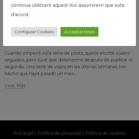
continua utilitzant aquest lloc assumirem que està
,
,
Josep Maria Via
País
Política
d'acord.
SEMANA DEL 6/2/2023 AL 13/2/2023. DES DELS
Configurar Cookies
Acceptar totes
TURONS A L’ALTRA BANDA DEL RIU (3)
Escrito por
josepmariavia
Deja un comentario
Cuando empecé esta serie de posts, quería escribir cuatro
seguidos, pero tuve que detenerme después de publicar el
segundo. Una serie de viajes en las últimas semanas han
hecho que haya pasado un mes...
Leer Más
Avís legal
|
Política de privacitat
|
Política de cookies