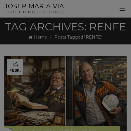
TAG ARCHIVES: RENFE
Home
Posts Tagged "RENFE"
14
FEBR.
,
,
,
,
,
,
Gestió
Humanisme
Josep Maria Via
Narrativa
País
Papers privats
Pap