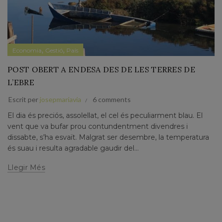
,
,
Economia
Gestió
País
POST OBERT A ENDESA DES DE LES TERRES DE
L’EBRE
Escrit per
josepmariavia
6 comments
El dia és preciós, assolellat, el cel és peculiarment blau. El
vent que va bufar prou contundentment divendres i
dissabte, s’ha esvaït. Malgrat ser desembre, la temperatura
és suau i resulta agradable gaudir del...
Llegir Més