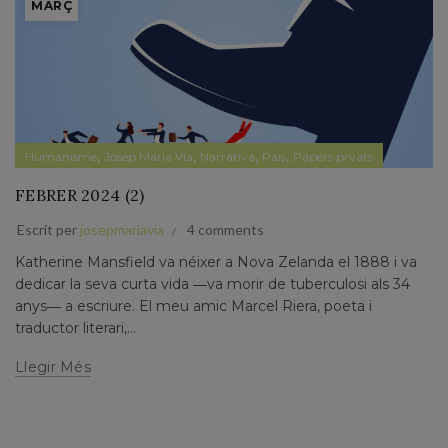
MARÇ
,
,
,
,
Humanisme
Josep Maria Via
Narrativa
País
Papers prvats
FEBRER 2024 (2)
Escrit per
josepmariavia
4 comments
Katherine Mansfield va néixer a Nova Zelanda el 1888 i va
dedicar la seva curta vida ―va morir de tuberculosi als 34
anys― a escriure. El meu amic Marcel Riera, poeta i
traductor literari,...
Llegir Més