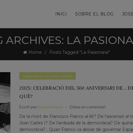
INICI
SOBRE EL BLOG
JOSE
 ARCHIVES: LA PASIONA
Home
Posts Tagged "La Pasionaria"
,
,
Josep Maria Via
País
Política
2025: CELEBRACIÓ DEL 50è ANIVERSARI DE… D
QUÈ?
Escrit per
josepmariavia
Deixa un comentari
De la mort de Francisco Franco al llit? De l’ascensió al t
Joan Carles I? De l’arribada de la democràcia? De quina
democràcia?... Quan Franco va deixar de governar Espa