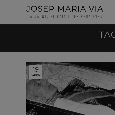
TAG
19
GEN.