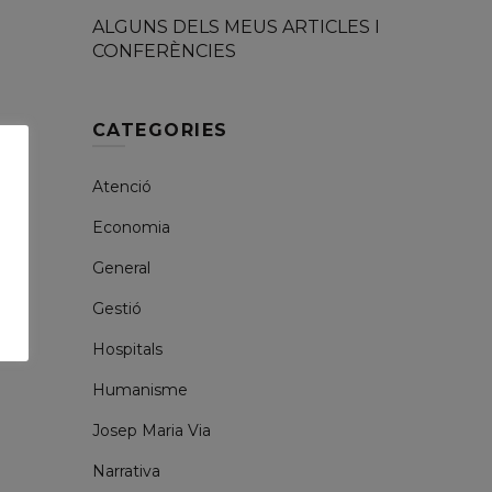
ALGUNS DELS MEUS ARTICLES I
CONFERÈNCIES
CATEGORIES
Atenció
Economia
General
Gestió
Hospitals
Humanisme
Josep Maria Via
Narrativa