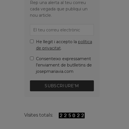
Rep una alerta al teu correu
cada vegada que publiqui un
nou article.
He llegit i accepto la
política
de privacitat
.
Consenteixo expressament
l'enviament de butlletins de
josepmariavia.com
SUBSCRIURE'M
Visites totals: