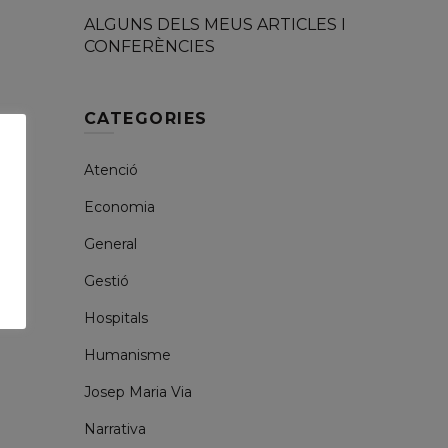
ALGUNS DELS MEUS ARTICLES I
CONFERÈNCIES
CATEGORIES
Atenció
Economia
General
Gestió
Hospitals
Humanisme
Josep Maria Via
Narrativa