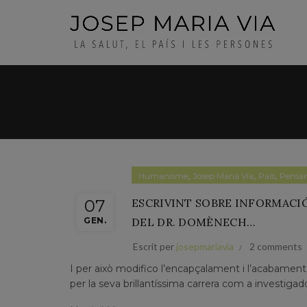
,
,
,
Humanisme
Josep Maria Via
País
Pensa
07
ESCRIVINT SOBRE INFORMACI
GEN.
DEL DR. DOMÈNECH…
Escrit per
josepmariavia
2 comments
I per això modifico l’encapçalament i l’acabamen
per la seva brillantíssima carrera com a investigado