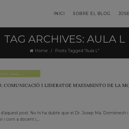
INICI
SOBRE EL BLOG
JOSE
TAG ARCHIVES: AULA L
Home
Posts Tagged "Aula L"
,
,
ment
Salut
Sistema sanitari
Ó, COMUNICACIÓ I LIDERATGE M’ASSABENTO DE LA M
t d’aquest post. No hi ha dubte que el Dr. Josep Ma. Domènech i
r i com a docent i,...