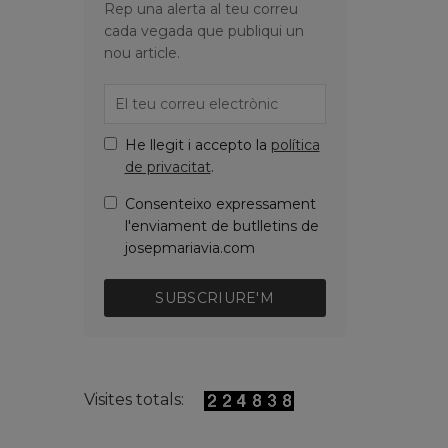
Rep una alerta al teu correu
cada vegada que publiqui un
nou article.
He llegit i accepto la
política
de privacitat
.
Consenteixo expressament
l'enviament de butlletins de
josepmariavia.com
SUBSCRIURE'M
Visites totals: