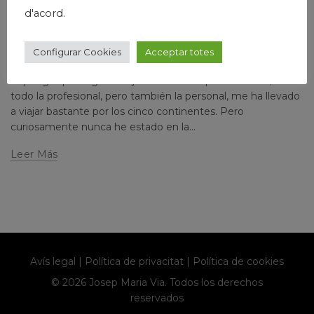
,
,
,
,
Humanismo
Josep Maria Via
Narrativa
País
Papers privats
d'acord.
OCTUBRE, OTOÑO, POESÍA Y ARTE
Configurar Cookies
Acceptar totes
Escrito por
josepmariavia
Deja un comentario
Supongo que seguiré viajando. La vida que he tenido, sobre
todo la profesional, pero también la personal, me ha llevado
a viajar bastante por los cinco continentes. Pero
curiosamente nunca he estado en la...
Leer Más
Avís legal
|
Política de privacitat
|
Política de cookies
© 2026 Josep Maria Via. Todos los derechos
reservados