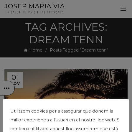
TAG ARCHIVES:
DREAM TENN
Home
Posts Tagged "Dream tenn"
01
NOV
Utilitzem cookies per a assegurar que donem la
millor experiència a l'usuari en el nostre lloc web. Si
continua utilitzant aquest lloc assumirem que està