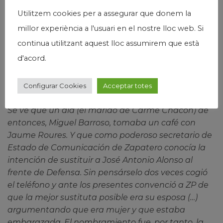
políticos en activo compiten frenéticamente en
Utilitzem cookies per a assegurar que donem la
presumir que son los mejor relacionados con el
millor experiència a l'usuari en el nostre lloc web. Si
muerto.
continua utilitzant aquest lloc assumirem que està
(…) Miquel Iceta (…) hizo una enorme necrológica a
d'acord.
base de lugares comunes, de palabras vacías (…).
Hace meses, hace años, la familia socialista (…)
Configurar Cookies
Acceptar totes
había atacado a Carme Chacón.
Se ve que un día (el marido de Carme Chacón) de
entonces, Miguel Barroso, tomaba un café con
Jaume Roures. Y que como poderoso secretario de
Estado de Comunicación de Zapatero conocía la
intención de sustituir a José Antonio Alonso al
frente de Defensa. Sin pensárselo dos veces cogió
el teléfono y ante los presentes convenció a ZP de
que la mejor sustituta posible era su esposa (…)
argumentando que era mujer y que estaba
embarazada. El nombramiento fue, por tanto, la