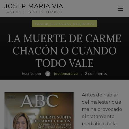
,
,
,
General
Humanismo
País
Política
LA MUERTE DE CARME
CHACÓN O CUANDO
TODO VALE
Escrito por
josepmariavia
2 comments
Antes de hablar
del malestar que
me ha provocado
el tratamiento
mediático de la