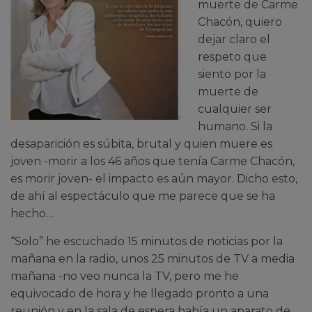
muerte de Carme
Chacón, quiero
dejar claro el
respeto que
siento por la
muerte de
cualquier ser
humano. Si la
desaparición es súbita, brutal y quien muere es
joven -morir a los 46 años que tenía Carme Chacón,
es morir joven- el impacto es aún mayor. Dicho esto,
de ahí al espectáculo que me parece que se ha
hecho…
“Solo” he escuchado 15 minutos de noticias por la
mañana en la radio, unos 25 minutos de TV a media
mañana -no veo nunca la TV, pero me he
equivocado de hora y he llegado pronto a una
reunión y en la sala de espera había un aparato de