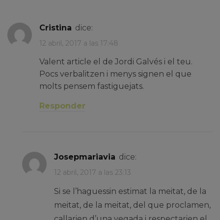
Cristina
dice:
12 abril, 2017 a las 17:48
Valent article el de Jordi Galvés i el teu.
Pocs verbalitzen i menys signen el que
molts pensem fastiguejats.
Responder
josepmariavia
dice:
12 abril, 2017 a las 23:13
Si se l’haguessin estimat la meitat, de la
meitat, de la meitat, del que proclamen,
callarien d’una vegada i respectarien el