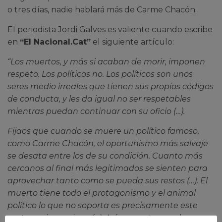
o tres días, nadie hablará más de Carme Chacón.
El periodista Jordi Galves es valiente cuando escribe
en
“El Nacional.Cat”
el siguiente
artículo
:
“Los muertos, y más si acaban de morir, imponen
respeto. Los políticos no. Los políticos son unos
seres medio irreales que tienen sus propios códigos
de conducta, y les da igual no ser respetables
mientras puedan continuar con su oficio (…).
Fijaos que cuando se muere un político famoso,
como Carme Chacón, el oportunismo más salvaje
se desata entre los de su condición. Cuanto más
cercanos al final más legitimados se sienten para
aprovechar tanto como se pueda sus restos (…). El
muerto tiene todo el protagonismo y el animal
político lo que no soporta es precisamente este
protagonismo ajeno (…). Así que, entonces, los